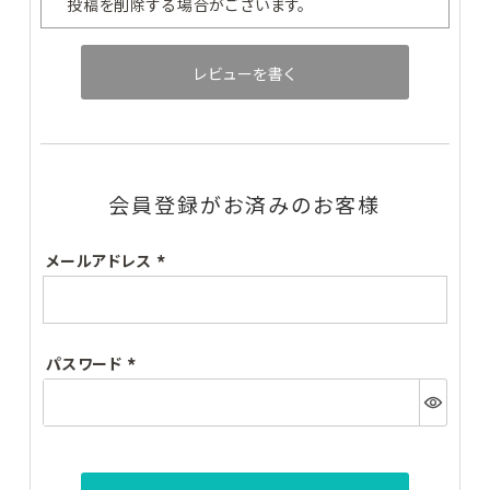
投稿を削除する場合がございます。
#クレンジング・洗顔
#化粧水
#美容液
#乳液・クリーム
#目元・口元ケア
レビューを書く
カテゴリー別
メーカー・ブランド別
クレンジング・洗顔
会員登録がお済みのお客様
化粧水
メールアドレス
美容液
(必
須)
乳液・クリーム
パスワード
目元・口元ケア
(必
須)
日焼け止め
メイクアップ