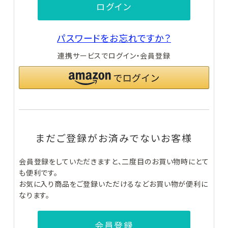
ログイン
ヘアケア
パスワードをお忘れですか？
ボディケア
連携サービスでログイン・会員登録
サプリメント
新着商品
なつこクリニックについて
NAVISION DR
CollageRepair
ZO SKIN HEALTH
ナビジョン
コラージ
ゼオ
まだご登録がお済みでないお客様
DR
ュリペア
スキンヘルス
オンライン診療について
会員登録をしていただきますと、二度目のお買い物時にとて
お買い物ガイド
も便利です。
お気に入り商品をご登録いただけるなどお買い物が便利に
よくあるご質問
なります。
PLUS RESTORE®
M-DEAR
REVISION SKINCARE
プラス
エムディア
リ
リストア
ビジョンスキンケア
会員登録