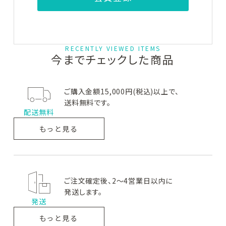
お問い合わせ
GAUDISKIN
Lov me Touch
Wakasapri
ガウディスキ
ラブミー
ワカサプリ
ン
タッチ
RECENTLY VIEWED ITEMS
今までチェックした商品
ご購入金額15,000円(税込)以上で、
送料無料です。
Beautiful Skin
QUADAYS
DRX
ビューテ
キュアデイズ
ディーアールエックス
配送無料
ィフルスキン
もっと見る
5001 Pro.
日本ケミファ
solarD
5001プロ
日本ケミファ
ソーラーディー
ご注文確定後、2～4営業日以内に
発送します。
発送
もっと見る