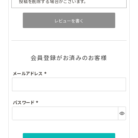
投稿を削除する場合がございます。
#クレンジング・洗顔
#化粧水
#美容液
#乳液・クリーム
#目元・口元ケア
レビューを書く
カテゴリー別
メーカー・ブランド別
クレンジング・洗顔
会員登録がお済みのお客様
化粧水
メールアドレス
美容液
(必
須)
乳液・クリーム
パスワード
目元・口元ケア
(必
須)
日焼け止め
メイクアップ