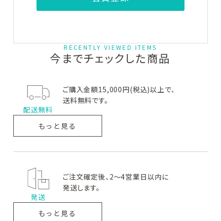
お問い合わせ
GAUDISKIN
Lov me Touch
Wakasapri
ガウディスキ
ラブミー
ワカサプリ
ン
タッチ
RECENTLY VIEWED ITEMS
今までチェックした商品
ご購入金額15,000円(税込)以上で、
送料無料です。
Beautiful Skin
QUADAYS
DRX
ビューテ
キュアデイズ
ディーアールエックス
配送無料
ィフルスキン
もっと見る
5001 Pro.
日本ケミファ
solarD
5001プロ
日本ケミファ
ソーラーディー
ご注文確定後、2～4営業日以内に
発送します。
発送
もっと見る