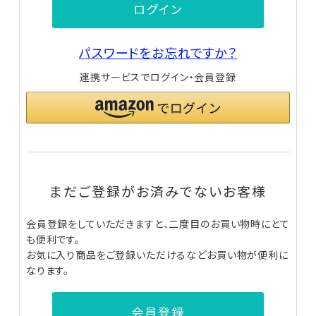
ログイン
ヘアケア
パスワードをお忘れですか？
ボディケア
連携サービスでログイン・会員登録
サプリメント
新着商品
なつこクリニックについて
NAVISION DR
CollageRepair
ZO SKIN HEALTH
ナビジョン
コラージ
ゼオ
まだご登録がお済みでないお客様
DR
ュリペア
スキンヘルス
オンライン診療について
会員登録をしていただきますと、二度目のお買い物時にとて
お買い物ガイド
も便利です。
お気に入り商品をご登録いただけるなどお買い物が便利に
よくあるご質問
なります。
PLUS RESTORE®
M-DEAR
REVISION SKINCARE
プラス
エムディア
リ
リストア
ビジョンスキンケア
会員登録