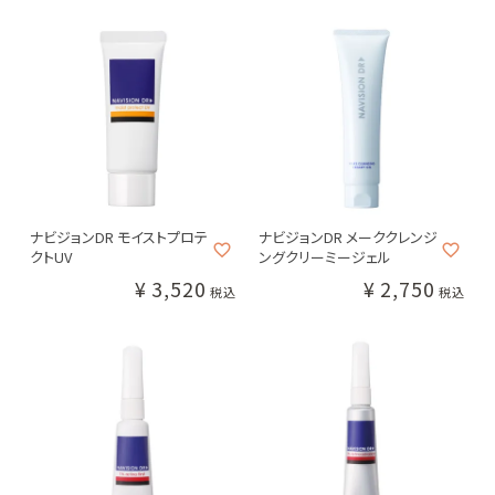
#クレンジング・洗顔
#化粧水
#美容液
#乳液・クリーム
#目元・口元ケア
カテゴリー別
メーカー・ブランド別
クレンジング・洗顔
ナビジョンDR モイストプロテ
ナビジョンDR メーククレンジ
化粧水
クトUV
ングクリーミージェル
¥
3,520
¥
2,750
美容液
税込
税込
乳液・クリーム
目元・口元ケア
日焼け止め
メイクアップ