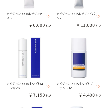
ヘアケア
ナビジョンDR TAレチノファー
ナビジョンDR TAレチノアドバ
スト
ンス
ボディケア
¥
6,600
¥
11,000
税込
税込
サプリメント
新着商品
なつこクリニックについて
NAVISION DR
CollageRepair
ZO SKIN HEALTH
ナビジョン
コラージ
ゼオ
DR
ュリペア
スキンヘルス
オンライン診療について
お買い物ガイド
ナビジョンDR TAホワイトロ
ナビジョンDR TAホワイトプ
ーションｎ
ロテクトUV
よくあるご質問
¥
7,150
¥
4,400
税込
税込
PLUS RESTORE®
M-DEAR
REVISION SKINCARE
プラス
エムディア
リ
リストア
ビジョンスキンケア