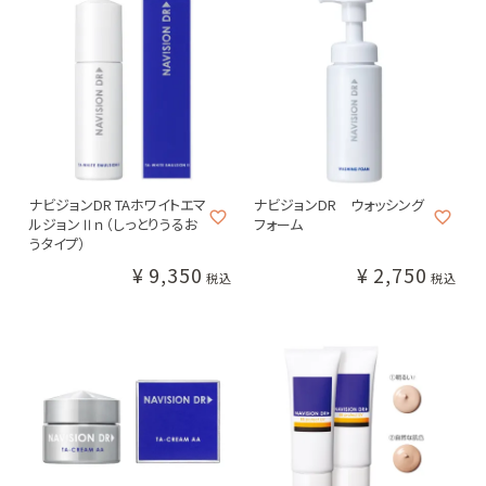
お問い合わせ
GAUDISKIN
Lov me Touch
Wakasapri
ガウディスキ
ラブミー
ワカサプリ
ン
タッチ
ナビジョンDR TAホワイトエマ
ナビジョンDR ウォッシング
ルジョンⅡｎ（しっとりうるお
フォーム
うタイプ）
Beautiful Skin
QUADAYS
DRX
ビューテ
キュアデイズ
ディーアールエックス
ィフルスキン
¥
9,350
¥
2,750
税込
税込
5001 Pro.
日本ケミファ
solarD
5001プロ
日本ケミファ
ソーラーディー