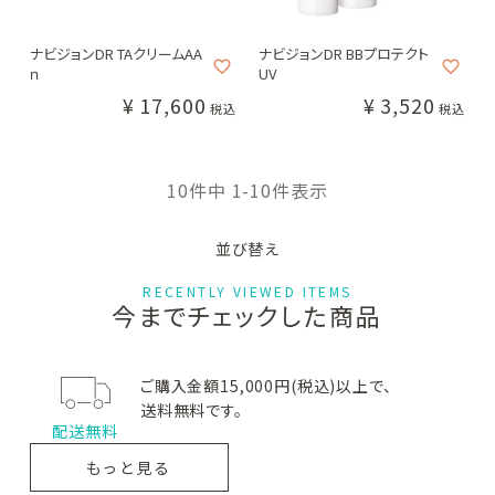
BASIC CARE AZ
B&S
ロゼットAK
ベーシ
ビーアンドエス
ロゼットエー
ックケアエーゼット
ケー
ナビジョンDR TAクリームAA
ナビジョンDR BBプロテクト
ｎ
UV
¥
17,600
¥
3,520
税込
税込
GRAFA
PROFA
グラファ
プルーファ
10
件中
1
-
10
件表示
並び替え
RECENTLY VIEWED ITEMS
今までチェックした商品
ご購入金額15,000円(税込)以上で、
送料無料です。
配送無料
もっと見る