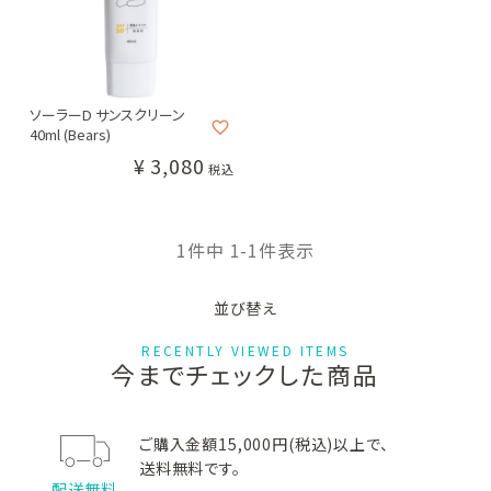
#クレンジング・洗顔
#化粧水
#美容液
#乳液・クリーム
#目元・口元ケア
カテゴリー別
メーカー・ブランド別
ソーラーD サンスクリーン
40ml (Bears)
¥
3,080
クレンジング・洗顔
税込
化粧水
1
件中
1
-
1
件表示
美容液
並び替え
乳液・クリーム
RECENTLY VIEWED ITEMS
目元・口元ケア
今までチェックした商品
日焼け止め
ご購入金額15,000円(税込)以上で、
メイクアップ
送料無料です。
配送無料