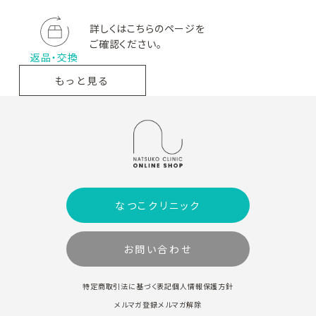
詳しくはこちらのページを
ご確認ください。
GAUDISKIN
Lov me Touch
Wakasapri
ガウディスキ
ラブミー
ワカサプリ
返品・交換
ン
タッチ
もっと見る
Beautiful Skin
QUADAYS
DRX
ビューテ
キュアデイズ
ディーアールエックス
ィフルスキン
なつこクリニック
5001 Pro.
日本ケミファ
solarD
5001プロ
日本ケミファ
ソーラーディー
お問い合わせ
特定商取引法に基づく表記
個人情報保護方針
メルマガ登録
メルマガ解除