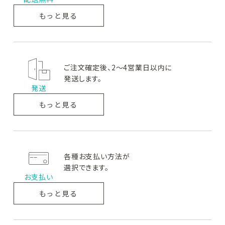
ヘアケア
もっと見る
ボディケア
サプリメント
ご注文確定後、2～4営業日以内に
新着商品
発送します。
発送
もっと見る
なつこクリニックについて
NAVISION DR
CollageRepair
ZO SKIN HEALTH
ナビジョン
コラージ
ゼオ
DR
ュリペア
スキンヘルス
オンライン診療について
各種お支払い方法が
お買い物ガイド
選択できます。
お支払い
よくあるご質問
PLUS RESTORE®
M-DEAR
REVISION SKINCARE
プラス
エムディア
リ
もっと見る
リストア
ビジョンスキンケア
お問い合わせ