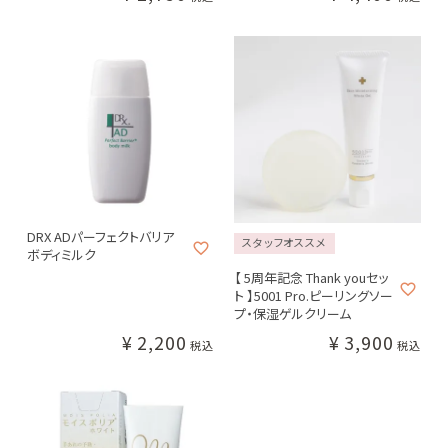
ヘアケア
ボディケア
サプリメント
新着商品
DRX ADパーフェクトバリア
スタッフオススメ
なつこクリニックについて
ボディミルク
NAVISION DR
CollageRepair
ZO SKIN HEALTH
ナビジョン
コラージ
ゼオ
【 5周年記念 Thank youセッ
DR
ュリペア
スキンヘルス
オンライン診療について
ト 】5001 Pro.ピーリングソー
プ・保湿ゲルクリーム
お買い物ガイド
¥
2,200
¥
3,900
税込
税込
よくあるご質問
PLUS RESTORE®
M-DEAR
REVISION SKINCARE
プラス
エムディア
リ
リストア
ビジョンスキンケア