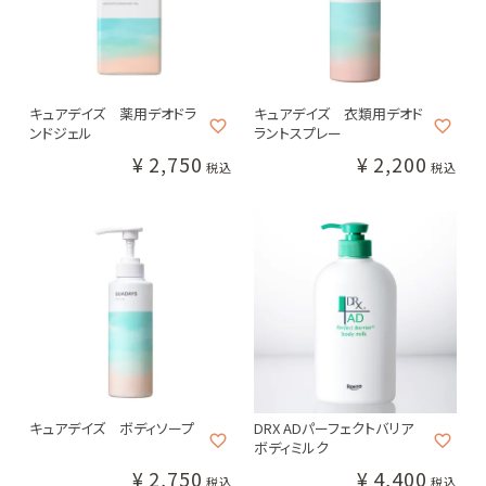
#クレンジング・洗顔
#化粧水
#美容液
#乳液・クリーム
#目元・口元ケア
キュアデイズ 薬用デオドラ
キュアデイズ 衣類用デオド
カテゴリー別
メーカー・ブランド別
ンドジェル
ラントスプレー
¥
2,750
¥
2,200
税込
税込
クレンジング・洗顔
化粧水
美容液
乳液・クリーム
目元・口元ケア
日焼け止め
キュアデイズ ボディソープ
DRX ADパーフェクトバリア
ボディミルク
メイクアップ
¥
2,750
¥
4,400
税込
税込