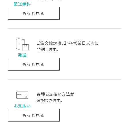
配送無料
BASIC CARE AZ
B&S
ロゼットAK
ベーシ
ビーアンドエス
ロゼットエー
ックケアエーゼット
ケー
もっと見る
ご注文確定後、2～4営業日以内に
GRAFA
PROFA
グラファ
プルーファ
発送します。
発送
もっと見る
各種お支払い方法が
選択できます。
お支払い
もっと見る