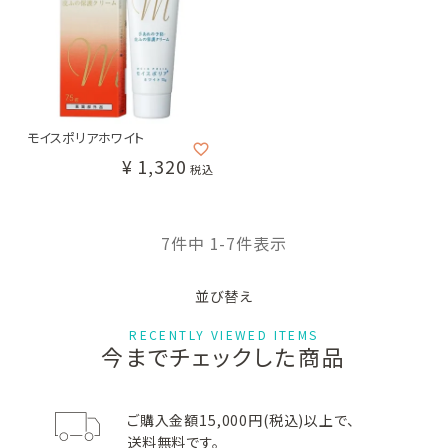
お問い合わせ
GAUDISKIN
Lov me Touch
Wakasapri
ガウディスキ
ラブミー
ワカサプリ
ン
タッチ
モイスポリアホワイト
¥
1,320
税込
Beautiful Skin
QUADAYS
DRX
ビューテ
キュアデイズ
ディーアールエックス
ィフルスキン
7
件中
1
-
7
件表示
並び替え
RECENTLY VIEWED ITEMS
今までチェックした商品
5001 Pro.
日本ケミファ
solarD
5001プロ
日本ケミファ
ソーラーディー
ご購入金額15,000円(税込)以上で、
送料無料です。