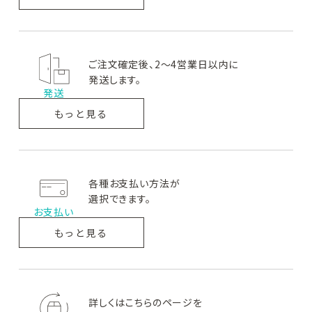
#クレンジング・洗顔
#化粧水
#美容液
#乳液・クリーム
#目元・口元ケア
カテゴリー別
メーカー・ブランド別
ご注文確定後、2～4営業日以内に
発送します。
クレンジング・洗顔
発送
もっと見る
化粧水
美容液
各種お支払い方法が
乳液・クリーム
選択できます。
お支払い
目元・口元ケア
もっと見る
日焼け止め
メイクアップ
詳しくはこちらのページを