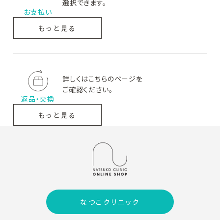
選択できます。
ヘアケア
お支払い
ボディケア
もっと見る
サプリメント
新着商品
詳しくはこちらのページを
ご確認ください。
返品・交換
なつこクリニックについて
もっと見る
NAVISION DR
CollageRepair
ZO SKIN HEALTH
ナビジョン
コラージ
ゼオ
DR
ュリペア
スキンヘルス
オンライン診療について
お買い物ガイド
よくあるご質問
PLUS RESTORE®
M-DEAR
REVISION SKINCARE
プラス
エムディア
リ
リストア
ビジョンスキンケア
なつこクリニック
お問い合わせ