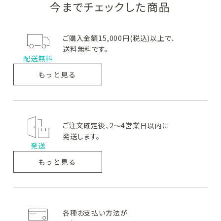
今までチェックした商品
#クレンジング・洗顔
#化粧水
#美容液
#乳液・クリーム
#目元・口元ケア
ご購入金額15,000円(税込)以上で、
カテゴリー別
メーカー・ブランド別
送料無料です。
配送無料
クレンジング・洗顔
もっと見る
化粧水
美容液
ご注文確定後、2～4営業日以内に
発送します。
乳液・クリーム
発送
目元・口元ケア
もっと見る
日焼け止め
メイクアップ
各種お支払い方法が